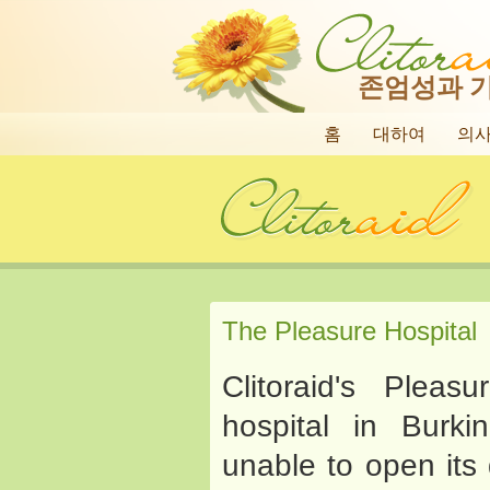
존엄성과 
홈
대하여
의
The Pleasure Hospital
Clitoraid's Pleas
hospital in Burki
unable to open its 