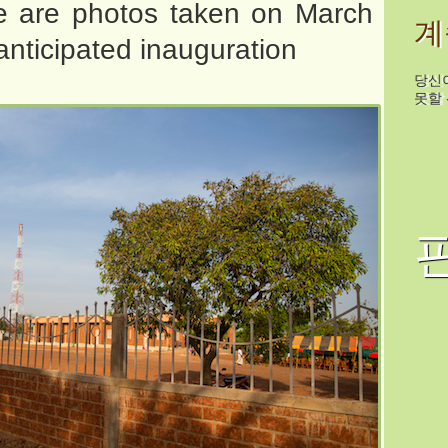
re are photos taken on March
계
anticipated inauguration
당신
못할 