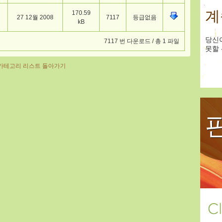
계
170.59
27 12월 2008
7117
등급없음
kB
당신
7117 번 다운로드 / 총 1 파일
못할 
카테고리 리스트 돌아가기