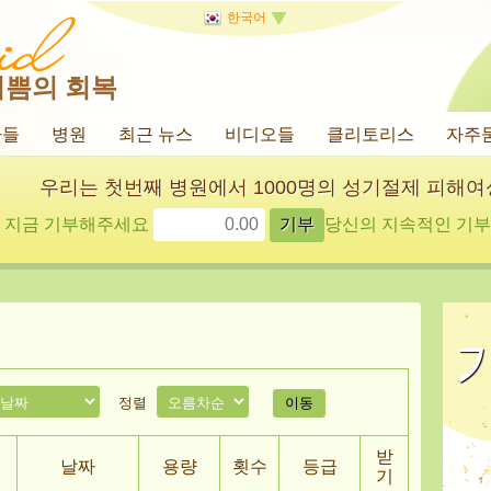
한국어
기쁨의 회복
사들
병원
최근 뉴스
비디오들
클리토리스
자주
우리는 첫번째 병원에서 1000명의 성기절제 피해
지금 기부해주세요
당신의 지속적인 기부에
정렬
받
날짜
용량
횟수
등급
기